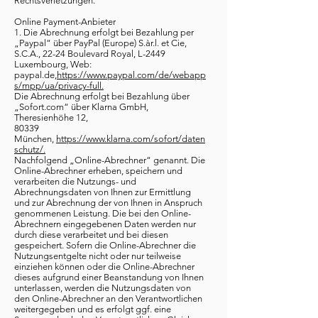
Rechtsverletzungen.
Online Payment-Anbieter
1. Die Abrechnung erfolgt bei Bezahlung per
„Paypal“ über PayPal (Europe) S.àr.l. et Cie,
S.C.A., 22-24 Boulevard Royal, L-2449
Luxembourg, Web:
paypal.de,
https://www.paypal.com/de/webapp
s/mpp/ua/privacy-full.
Die Abrechnung erfolgt bei Bezahlung über
„Sofort.com“ über Klarna GmbH,
Theresienhöhe 12,
80339
München,
https://www.klarna.com/sofort/daten
schutz/.
Nachfolgend „Online-Abrechner“ genannt. Die
Online-Abrechner erheben, speichern und
verarbeiten die Nutzungs- und
Abrechnungsdaten von Ihnen zur Ermittlung
und zur Abrechnung der von Ihnen in Anspruch
genommenen Leistung. Die bei den Online-
Abrechnern eingegebenen Daten werden nur
durch diese verarbeitet und bei diesen
gespeichert. Sofern die Online-Abrechner die
Nutzungsentgelte nicht oder nur teilweise
einziehen können oder die Online-Abrechner
dieses aufgrund einer Beanstandung von Ihnen
unterlassen, werden die Nutzungsdaten von
den Online-Abrechner an den Verantwortlichen
weitergegeben und es erfolgt ggf. eine