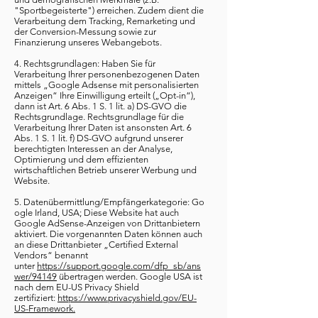
"Sportbegeisterte") erreichen. Zudem dient die
Verarbeitung dem Tracking, Remarketing und
der Conversion-Messung sowie zur
Finanzierung unseres Webangebots.
4. Rechtsgrundlagen: Haben Sie für
Verarbeitung Ihrer personenbezogenen Daten
mittels „Google Adsense mit personalisierten
Anzeigen“ Ihre Einwilligung erteilt („Opt-in“),
dann ist Art. 6 Abs. 1 S. 1 lit. a) DS-GVO die
Rechtsgrundlage. Rechtsgrundlage für die
Verarbeitung Ihrer Daten ist ansonsten Art. 6
Abs. 1 S. 1 lit. f) DS-GVO aufgrund unserer
berechtigten Interessen an der Analyse,
Optimierung und dem effizienten
wirtschaftlichen Betrieb unserer Werbung und
Website.
5. Datenübermittlung/Empfängerkategorie: Go
ogle Irland, USA; Diese Website hat auch
Google AdSense-Anzeigen von Drittanbietern
aktiviert. Die vorgenannten Daten können auch
an diese Drittanbieter „Certified External
Vendors“ benannt
unter
https://support.google.com/dfp_sb/ans
wer/94149
übertragen werden. Google USA ist
nach dem EU-US Privacy Shield
zertifiziert:
https://www.privacyshield.gov/EU-
US-Framework.