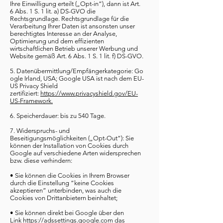
Ihre Einwilligung erteilt („Opt-in“), dann ist Art.
6 Abs. 1 S. 1 lit. a) DS-GVO die
Rechtsgrundlage. Rechtsgrundlage für die
Verarbeitung Ihrer Daten ist ansonsten unser
berechtigtes Interesse an der Analyse,
Optimierung und dem effizienten
wirtschaftlichen Betrieb unserer Werbung und
Website gemäß Art. 6 Abs. 1 S. 1 lit. f) DS-GVO.
5. Datenübermittlung/Empfängerkategorie: Go
ogle Irland, USA; Google USA ist nach dem EU-
US Privacy Shield
zertifiziert:
https://www.privacyshield.gov/EU-
US-Framework.
6. Speicherdauer: bis zu 540 Tage.
7. Widerspruchs- und
Beseitigungsmöglichkeiten („Opt-Out“): Sie
können der Installation von Cookies durch
Google auf verschiedene Arten widersprechen
bzw. diese verhindern:
• Sie können die Cookies in Ihrem Browser
durch die Einstellung “keine Cookies
akzeptieren” unterbinden, was auch die
Cookies von Drittanbietern beinhaltet;
• Sie können direkt bei Google über den
Link
https://adssettings.google.com
das