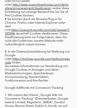
oder für EU-Seiten
unter
http://www.youronlinechoices.com/de/pr
aferenzmanagement/deaktivieren,
wobei diese
Einstellung nur solange Bestand hat, bis Sie all
Ihre Cookies löschen;
• Sie können durch ein Browser-Plug-in für
Chrome, Firefox oder Internet-Explorer unter
dem
Link
https://support.google.com/ads/answer/7
395996
dauerhaft Cookies deaktivieren. Diese
Deaktivierung kann zur Folge haben, dass Sie
nicht alle Funktionen unserer Website mehr
vollumfänglich nutzen können.
8. In der Datenschutzerklärung für Werbung von
Google
unter
https://policies.google.com/technologies
/ads
finden
​Sie weitere Informationen zur Verwendung von
Google Cookies in Anzeigen und deren
Werbetechnologien, Speicherdauer,
Anonymisierung, Standortdaten,
Funktionsweise und Ihre Rechte.
Google AdWords mit Conversion-Tracking
1. Wir nutzen den Dienst „Google Ads mit
Conversion-Tracking“ (Dienstanbieter: Google
Ireland Limited, Registernr.: 368047, Gordon
House, Barrow Street, Dublin 4, Irland), um auf