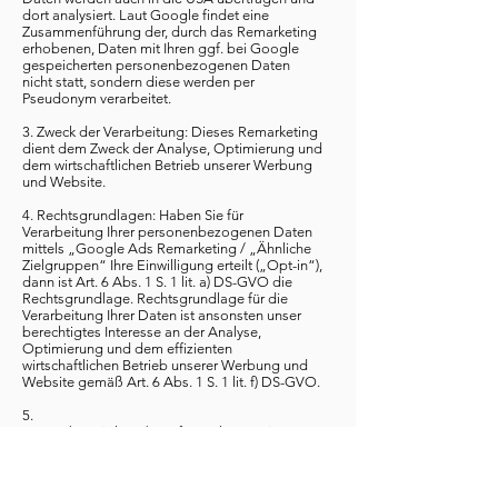
dort analysiert. Laut Google findet eine
Zusammenführung der, durch das Remarketing
erhobenen, Daten mit Ihren ggf. bei Google
gespeicherten personenbezogenen Daten
nicht statt, sondern diese werden per
Pseudonym verarbeitet.
3. Zweck der Verarbeitung: Dieses Remarketing
dient dem Zweck der Analyse, Optimierung und
dem wirtschaftlichen Betrieb unserer Werbung
und Website.
4. Rechtsgrundlagen: Haben Sie für
Verarbeitung Ihrer personenbezogenen Daten
mittels „Google Ads Remarketing / „Ähnliche
Zielgruppen“ Ihre Einwilligung erteilt („Opt-in“),
dann ist Art. 6 Abs. 1 S. 1 lit. a) DS-GVO die
Rechtsgrundlage. Rechtsgrundlage für die
Verarbeitung Ihrer Daten ist ansonsten unser
berechtigtes Interesse an der Analyse,
Optimierung und dem effizienten
wirtschaftlichen Betrieb unserer Werbung und
Website gemäß Art. 6 Abs. 1 S. 1 lit. f) DS-GVO.
5.
Datenübermittlung/Empfängerkategorie: Goo
gle Irland, USA; Google USA ist nach dem EU-
US Privacy Shield
zertifiziert:
https://www.privacyshield.gov/EU-