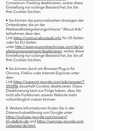
Conversion-Tracking deaktivieren, wobei diese
Einstellung nur solange Bestand hat, bis Sie
Ihre Cookies löschen.
• Sie können die personalisierten Anzeigen der
Drittanbieter, die an der
Werbeselbstregulierungsinitiaive “About Ads”
teilnehmen über den
Link
https://optout.aboutads.info
für US-Seiten
oder für EU-Seiten
unter
http://www.youronlinechoices.com/de/pr
aferenzmanagement/deaktivieren,
wobei diese
Einstellung nur solange Bestand hat, bis Sie all
Ihre Cookies löschen;
• Sie können durch ein Browser-Plug-in für
Chrome, Firefox oder Internet-Explorer unter
dem
Link
https://support.google.com/ads/answer/7
395996
dauerhaft Cookies deaktivieren. Diese
Deaktivierung kann zur Folge haben, dass Sie
nicht alle Funktionen unserer Website mehr
vollumfänglich nutzen können.
8. Weitere Informationen finden Sie in der
Datenschutzerklärung von Google unter
https://policies.google.com/privacy?
hl=de&gl=de
und
https://services.google.com
/sitestats/de.html.