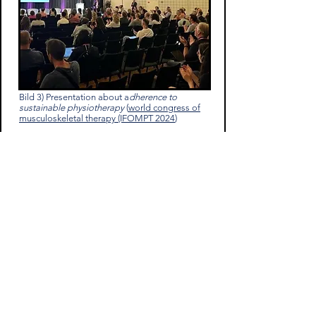
Bild 3) Presentation about a
dherence to
sustainable physiotherapy
(
world congress of
musculoskeletal therapy (IFOMPT 2024
)
Bild 4) Vortrag beim
Sports, Medicine and
Health Summit
zum Thema "
Die Zukunft der
Physiotherapie
"
Die im Folgenden vorzufindenden