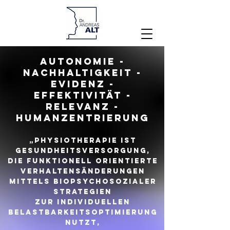
Autonomie -
Nachhaltigkeit -
Evidenz -
Effektivität -
Relevanz -
Humanzentrierung
„Physiotherapie ist
Gesundheitsversorgung,
die funktionell orientierte
Verhaltensänderungen
mittels biopsychosozialer
Strategien
zur individuellen
Belastbarkeitsoptimierung
nutzt,